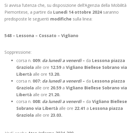
Si avvisa l’utenza che, su disposizione dell’Agenzia della Mobilità
Piemontese, a partire da
Lunedì 14 ottobre 2024
saranno
predisposte le seguenti
modifiche
sulla linea:
548 – Lessona – Cossato – Vigliano
Soppressione:
corsa n.
009:
da lunedì a venerdì
–
da
Lessona piazza
Graziola
alle ore
12.59
a
Vigliano Biellese Sobrano via
Libertà
alle ore
13.20.
corsa n.
007:
da lunedì a venerdì
–
da
Lessona piazza
Graziola
alle ore
20.59
a
Vigliano Biellese Sobrano via
Libertà
alle ore
21.20.
corsa n.
008:
da lunedì a venerdì
–
da
Vigliano Biellese
Sobrano via Libertà
alle ore
22.41
a
Lessona piazza
Graziola
alle ore
23.03.