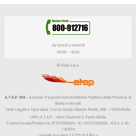
da lunedì a venerdì
09:00 – 18:00
© Atap S.p.a.
A.T.A.P. SPA
– Azienda Trasporti Automobilistici Pubblici delle Province di
Biella e Vercelli
Sede Legale e Operativa : Corso Guido Alberto Rivetti, 8/B – 13900 Biella
Uffici A.T.A.P. – Atrio Stazione S. Paolo Biella
Codice Fiscale/Partita Iva: 01537000026 – R.I. 01537000026 – R.E.A. n. BI-
145974
Capitale Sociale € 13.025.313,80 i.v.