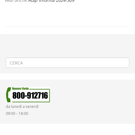
Vedi anche
Atap Informa 2024-309
←
Modifica linea 500 – Biella – Verrone – Villanova – Carisio – Milano
Molino Dorino
Modifica linea 549 Occhieppo – Biella – Vigliano – Candelo – Verrone
Fiat
→
da lunedì a venerdì
09:00 – 18:00