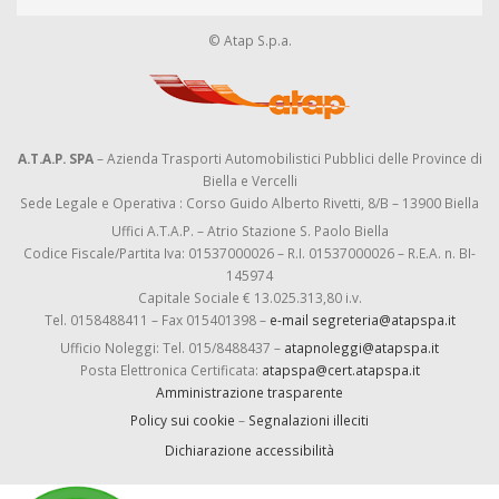
© Atap S.p.a.
A.T.A.P. SPA
– Azienda Trasporti Automobilistici Pubblici delle Province di
Biella e Vercelli
Sede Legale e Operativa : Corso Guido Alberto Rivetti, 8/B – 13900 Biella
Uffici A.T.A.P. – Atrio Stazione S. Paolo Biella
Codice Fiscale/Partita Iva: 01537000026 – R.I. 01537000026 – R.E.A. n. BI-
145974
Capitale Sociale € 13.025.313,80 i.v.
Tel. 0158488411 – Fax 015401398 –
e-mail segreteria@atapspa.it
Ufficio Noleggi: Tel. 015/8488437 –
atapnoleggi@atapspa.it
Posta Elettronica Certificata:
atapspa@cert.atapspa.it
Amministrazione trasparente
Policy sui cookie
–
Segnalazioni illeciti
Dichiarazione accessibilità