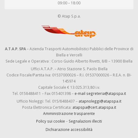
09:00 – 18:00
© Atap S.p.a.
A.T.A.P. SPA
– Azienda Trasporti Automobilistici Pubblici delle Province di
Biella e Vercelli
Sede Legale e Operativa : Corso Guido Alberto Rivetti, 8/B – 13900 Biella
Uffici A.T.A.P. – Atrio Stazione S. Paolo Biella
Codice Fiscale/Partita Iva: 01537000026 – R.I. 01537000026 – R.E.A. n. BI-
145974
Capitale Sociale € 13.025.313,80 i.v.
Tel. 0158488411 – Fax 015401398 –
e-mail segreteria@atapspa.it
Ufficio Noleggi: Tel. 015/8488437 –
atapnoleggi@atapspa.it
Posta Elettronica Certificata:
atapspa@cert.atapspa.it
Amministrazione trasparente
Policy sui cookie
–
Segnalazioni illeciti
Dichiarazione accessibilità