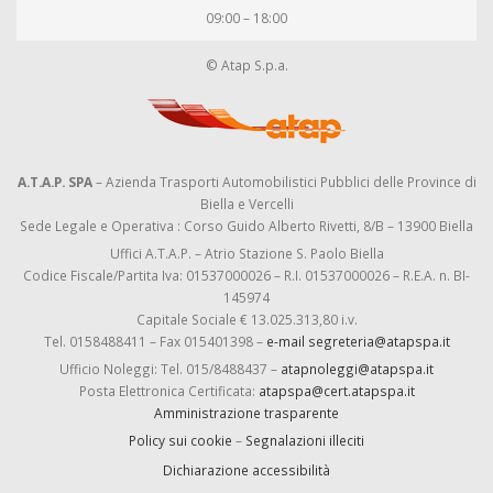
09:00 – 18:00
© Atap S.p.a.
A.T.A.P. SPA
– Azienda Trasporti Automobilistici Pubblici delle Province di
Biella e Vercelli
Sede Legale e Operativa : Corso Guido Alberto Rivetti, 8/B – 13900 Biella
Uffici A.T.A.P. – Atrio Stazione S. Paolo Biella
Codice Fiscale/Partita Iva: 01537000026 – R.I. 01537000026 – R.E.A. n. BI-
145974
Capitale Sociale € 13.025.313,80 i.v.
Tel. 0158488411 – Fax 015401398 –
e-mail segreteria@atapspa.it
Ufficio Noleggi: Tel. 015/8488437 –
atapnoleggi@atapspa.it
Posta Elettronica Certificata:
atapspa@cert.atapspa.it
Amministrazione trasparente
Policy sui cookie
–
Segnalazioni illeciti
Dichiarazione accessibilità