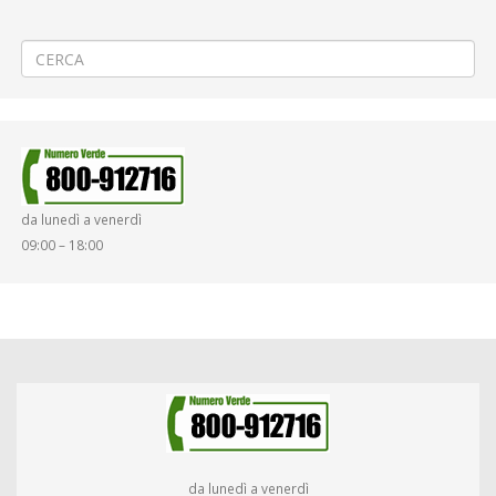
←
1ª FASE Teleriscaldamento a Biella via Galimberti/Macallé
Pubblicazione elenchi ammessi alle selezioni del personale
→
da lunedì a venerdì
09:00 – 18:00
da lunedì a venerdì