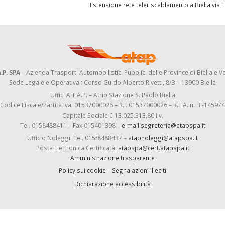
Estensione rete teleriscaldamento a Biella via 
.P. SPA
– Azienda Trasporti Automobilistici Pubblici delle Province di Biella e Ve
Sede Legale e Operativa : Corso Guido Alberto Rivetti, 8/B – 13900 Biella
Uffici A.T.A.P. – Atrio Stazione S. Paolo Biella
Codice Fiscale/Partita Iva: 01537000026 – R.I. 01537000026 – R.E.A. n. BI-145974
Capitale Sociale € 13.025.313,80 i.v.
Tel. 0158488411 – Fax 015401398 –
e-mail segreteria@atapspa.it
Ufficio Noleggi: Tel. 015/8488437 –
atapnoleggi@atapspa.it
Posta Elettronica Certificata:
atapspa@cert.atapspa.it
Amministrazione trasparente
Policy sui cookie
–
Segnalazioni illeciti
Dichiarazione accessibilità