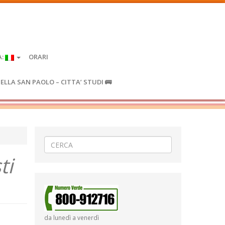
A:
ORARI
IELLA SAN PAOLO – CITTA’ STUDI 🚌
ti
da lunedì a venerdì