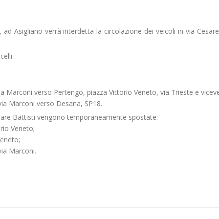
 ad Asigliano verrà interdetta la circolazione dei veicoli in via Cesare 
celli
 via Marconi verso Pertengo, piazza Vittorio Veneto, via Trieste e vicev
, via Marconi verso Desana, SP18.
Cesare Battisti vengono temporaneamente spostate:
orio Veneto;
Veneto;
via Marconi.