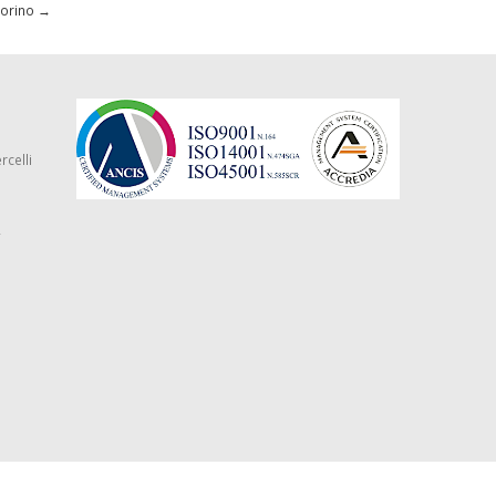
Torino
→
rcelli