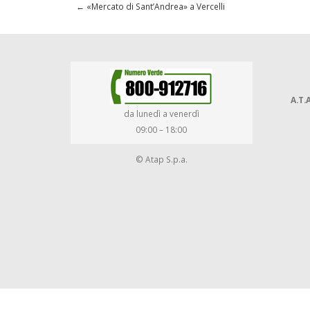
←
«Mercato di Sant’Andrea» a Vercelli
A.T.A
da lunedì a venerdì
09:00 – 18:00
© Atap S.p.a.