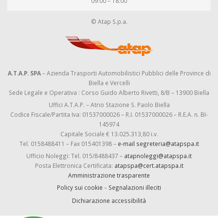
09:00 – 18:00
© Atap S.p.a.
A.T.A.P. SPA
– Azienda Trasporti Automobilistici Pubblici delle Province di
Biella e Vercelli
Sede Legale e Operativa : Corso Guido Alberto Rivetti, 8/B – 13900 Biella
Uffici A.T.A.P. – Atrio Stazione S. Paolo Biella
Codice Fiscale/Partita Iva: 01537000026 – R.I. 01537000026 – R.E.A. n. BI-
145974
Capitale Sociale € 13.025.313,80 i.v.
Tel. 0158488411 – Fax 015401398 –
e-mail segreteria@atapspa.it
Ufficio Noleggi: Tel. 015/8488437 –
atapnoleggi@atapspa.it
Posta Elettronica Certificata:
atapspa@cert.atapspa.it
Amministrazione trasparente
Policy sui cookie
–
Segnalazioni illeciti
Dichiarazione accessibilità