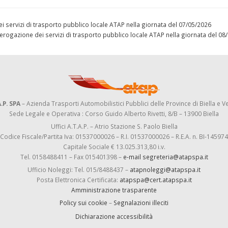
servizi di trasporto pubblico locale ATAP nella giornata del 07/05/2026
all’erogazione dei servizi di trasporto pubblico locale ATAP nella giornata del 0
.P. SPA
– Azienda Trasporti Automobilistici Pubblici delle Province di Biella e Ve
Sede Legale e Operativa : Corso Guido Alberto Rivetti, 8/B – 13900 Biella
Uffici A.T.A.P. – Atrio Stazione S. Paolo Biella
Codice Fiscale/Partita Iva: 01537000026 – R.I. 01537000026 – R.E.A. n. BI-145974
Capitale Sociale € 13.025.313,80 i.v.
Tel. 0158488411 – Fax 015401398 –
e-mail segreteria@atapspa.it
Ufficio Noleggi: Tel. 015/8488437 –
atapnoleggi@atapspa.it
Posta Elettronica Certificata:
atapspa@cert.atapspa.it
Amministrazione trasparente
Policy sui cookie
–
Segnalazioni illeciti
Dichiarazione accessibilità