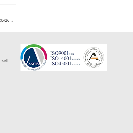
8/05/26
→
rcelli