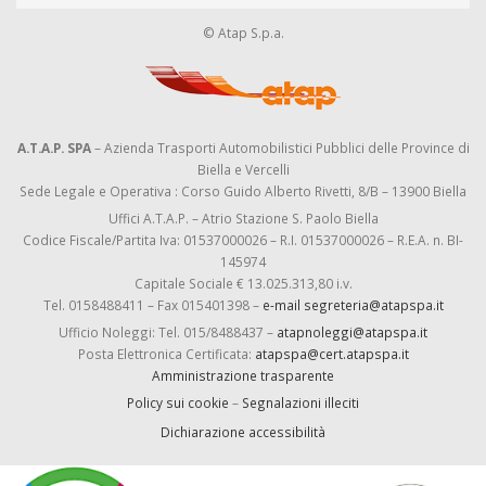
© Atap S.p.a.
A.T.A.P. SPA
– Azienda Trasporti Automobilistici Pubblici delle Province di
Biella e Vercelli
Sede Legale e Operativa : Corso Guido Alberto Rivetti, 8/B – 13900 Biella
Uffici A.T.A.P. – Atrio Stazione S. Paolo Biella
Codice Fiscale/Partita Iva: 01537000026 – R.I. 01537000026 – R.E.A. n. BI-
145974
Capitale Sociale € 13.025.313,80 i.v.
Tel. 0158488411 – Fax 015401398 –
e-mail segreteria@atapspa.it
Ufficio Noleggi: Tel. 015/8488437 –
atapnoleggi@atapspa.it
Posta Elettronica Certificata:
atapspa@cert.atapspa.it
Amministrazione trasparente
Policy sui cookie
–
Segnalazioni illeciti
Dichiarazione accessibilità