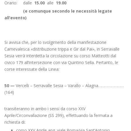
Orario: dalle
15.00
alle
19.00
(e comunque secondo le necessità legate
all’evento)
Si avvisa che, per lo svolgimento della manifestazione
Carnevalesca «distribuzione trippa e Gir dal Pai», in Serravalle
Sesia verrà interdetta la circolazione su corso Matteotti dal
civico 179 all’intersezione con via Quintino Sella. Pertanto, le
corse interessate della Linea:
50 —
Vercelli – Serravalle Sesia – Varallo – Alagna……………………
(164)
transiteranno in ambo i sensi da corso XXV
Aprile/Circonvallazione (SS 299), effettuando la fermata a
richiesta di:
corso XXV Aprile ang. viale Roma/via Sant’Antonio