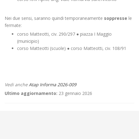
Nei due sensi, saranno quindi temporaneamente
soppresse
le
fermate:
corso Matteotti, civ. 290/297 ● piazza I Maggio
(municipio)
corso Matteotti (scuole) ● corso Matteotti, civ. 108/91
Vedi anche
Atap Informa 2026-009
Ultimo aggiornamento:
23 gennaio 2026
←
GRATUITA’ TRASPORTO PROFUGHI UCRAINI
📢 SELEZIONE aperta per esami per n.1 Operatore della Mobilità –
Tempo Indeterminato – Area professionale 3^ – Area operativa:
servizi ausiliari per la mobilità, CCNL Autoferrotranvieri Parametro 138
→