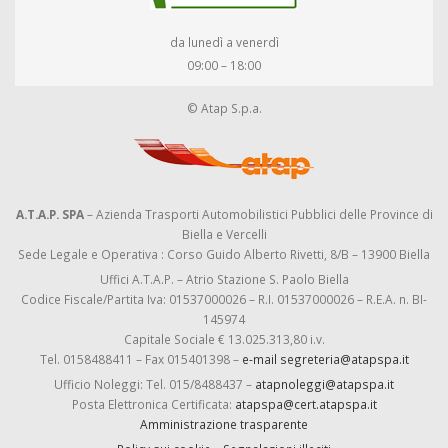
da lunedì a venerdì
09:00 – 18:00
© Atap S.p.a.
A.T.A.P. SPA
– Azienda Trasporti Automobilistici Pubblici delle Province di
Biella e Vercelli
Sede Legale e Operativa : Corso Guido Alberto Rivetti, 8/B – 13900 Biella
Uffici A.T.A.P. – Atrio Stazione S. Paolo Biella
Codice Fiscale/Partita Iva: 01537000026 – R.I. 01537000026 – R.E.A. n. BI-
145974
Capitale Sociale € 13.025.313,80 i.v.
Tel. 0158488411 – Fax 015401398 –
e-mail segreteria@atapspa.it
Ufficio Noleggi: Tel. 015/8488437 –
atapnoleggi@atapspa.it
Posta Elettronica Certificata:
atapspa@cert.atapspa.it
Amministrazione trasparente