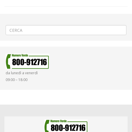
←
🎄Messa della notte di Natale al Santuario di Oropa
👠PROROGA Ricollocazione mercato rionale ad Andorno Micca
→
da lunedì a venerdì
09:00 – 18:00