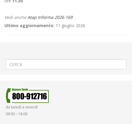
ore
11.30
Vedi anche
Atap Informa 2026-169
Ultimo aggiornamento:
11 giugno 2026
←
🚸 Variazioni di orario alle Scuole di Vestigné🚸
📢 Linea 360 Biella S. Paolo – Centro – Cossila – Favaro – Oropa 🚌
Potenziamento corse pomeridiane
→
da lunedì a venerdì
09:00 – 18:00