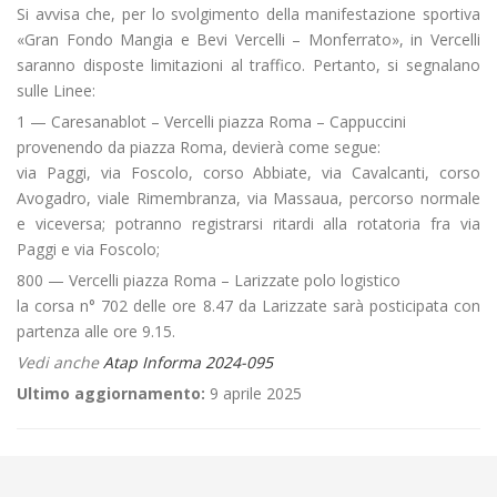
Si avvisa che, per lo svolgimento della manifestazione sportiva
«Gran Fondo Mangia e Bevi Vercelli – Monferrato», in Vercelli
saranno disposte limitazioni al traffico. Pertanto, si segnalano
sulle Linee:
1 — Caresanablot – Vercelli piazza Roma – Cappuccini
provenendo da piazza Roma, devierà come segue:
via Paggi, via Foscolo, corso Abbiate, via Cavalcanti, corso
Avogadro, viale Rimembranza, via Massaua, percorso normale
e viceversa; potranno registrarsi ritardi alla rotatoria fra via
Paggi e via Foscolo;
800 — Vercelli piazza Roma – Larizzate polo logistico
la corsa n° 702 delle ore 8.47 da Larizzate sarà posticipata con
partenza alle ore 9.15.
Vedi anche
Atap Informa 2024-095
Ultimo aggiornamento:
9 aprile 2025
←
🛡️«Vercellae Hospitalis» a Vercelli
Servizi di Linea il giorno 1° Maggio 2024
→