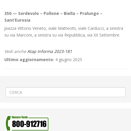
350 — Sordevolo – Pollone – Biella – Pralungo –
Sant’Eurosia
piazza Vittorio Veneto, viale Matteotti, viale Carducci, a sinistra
su via Marconi, a sinistra su via Repubblica, via XX Settembre.
Vedi anche
Atap Informa 2023-181
Ultimo aggiornamento:
4 giugno 2025
←
Orari “Periodo Ferie” dell’anno 2023
🎇Manifestazione “Rataplan 2023” a Lessona
→