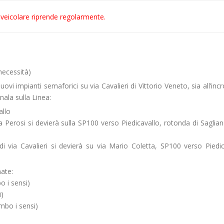
 veicolare riprende regolarmente.
necessità)
ovi impianti semaforici su via Cavalieri di Vittorio Veneto, sia all’inc
nala sulla Linea:
allo
Perosi si devierà sulla SP100 verso Piedicavallo, rotonda di Saglia
 via Cavalieri si devierà su via Mario Coletta, SP100 verso Piedic
ate:
o i sensi)
i)
ambo i sensi)