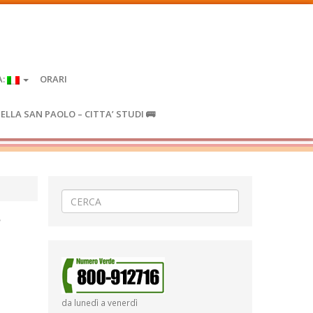
A:
ORARI
IELLA SAN PAOLO – CITTA’ STUDI 🚌
da lunedì a venerdì