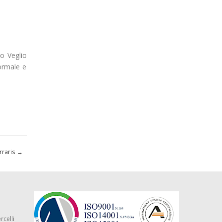
so Veglio
normale e
erraris
→
rcelli