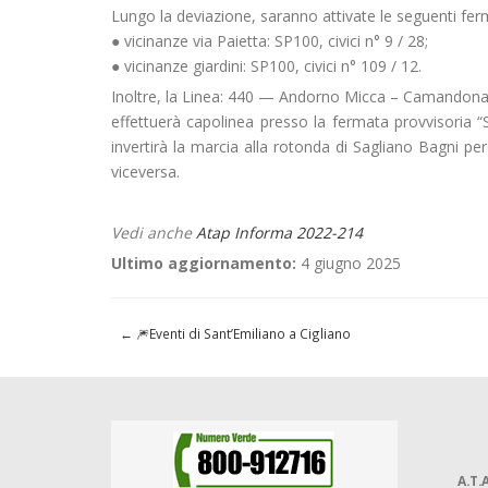
Lungo la deviazione, saranno attivate le seguenti ferm
● vicinanze via Paietta: SP100, civici n° 9 / 28;
● vicinanze giardini: SP100, civici n° 109 / 12.
Inoltre, la Linea: 440 — Andorno Micca – Camandona
effettuerà capolinea presso la fermata provvisoria “
invertirà la marcia alla rotonda di Sagliano Bagni 
viceversa.
Vedi anche
Atap Informa 2022-214
Ultimo aggiornamento:
4 giugno 2025
←
🎆Eventi di Sant’Emiliano a Cigliano
A.T.A