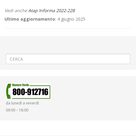
Vedi anche
Atap Informa 2022-228
Ultimo aggiornamento:
4 giugno 2025
←
⚽«Pro Vercelli – Feralpisalò» a Vercelli
🛤️LAVORI SOSPESI Rinnovamento binari ferroviari a Salussola Vigellio
→
da lunedì a venerdì
09:00 – 18:00