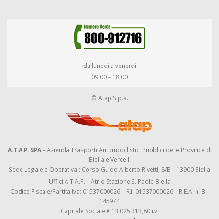
da lunedì a venerdì
09:00 – 18:00
© Atap S.p.a.
A.T.A.P. SPA
– Azienda Trasporti Automobilistici Pubblici delle Province di
Biella e Vercelli
Sede Legale e Operativa : Corso Guido Alberto Rivetti, 8/B – 13900 Biella
Uffici A.T.A.P. – Atrio Stazione S. Paolo Biella
Codice Fiscale/Partita Iva: 01537000026 – R.I. 01537000026 – R.E.A. n. BI-
145974
Capitale Sociale € 13.025.313,80 i.v.