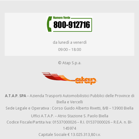
da lunedì a venerdì
09:00 – 18:00
© Atap S.p.a.
A.T.A.P. SPA
– Azienda Trasporti Automobilistici Pubblici delle Province di
Biella e Vercelli
Sede Legale e Operativa : Corso Guido Alberto Rivetti, 8/B – 13900 Biella
Uffici A.T.A.P. – Atrio Stazione S. Paolo Biella
Codice Fiscale/Partita Iva: 01537000026 – R.I. 01537000026 – R.E.A. n. BI-
145974
Capitale Sociale € 13.025.313,80 i.v.