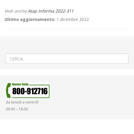
Vedi anche
Atap Informa 2022-311
Ultimo aggiornamento:
1 dicembre 2022
←
🚍 Modifica Linea 72 (132) Postua-Crevacuore-Guardabosone-
Borgosesia
⚽«Pro Vercelli – Pordenone» a Vercelli
→
da lunedì a venerdì
09:00 – 18:00