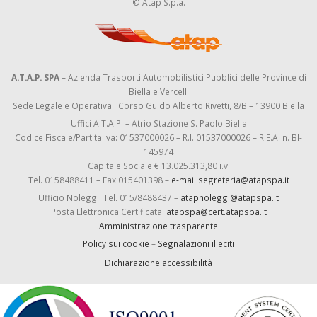
© Atap S.p.a.
A.T.A.P. SPA
– Azienda Trasporti Automobilistici Pubblici delle Province di
Biella e Vercelli
Sede Legale e Operativa : Corso Guido Alberto Rivetti, 8/B – 13900 Biella
Uffici A.T.A.P. – Atrio Stazione S. Paolo Biella
Codice Fiscale/Partita Iva: 01537000026 – R.I. 01537000026 – R.E.A. n. BI-
145974
Capitale Sociale € 13.025.313,80 i.v.
Tel. 0158488411 – Fax 015401398 –
e-mail segreteria@atapspa.it
Ufficio Noleggi: Tel. 015/8488437 –
atapnoleggi@atapspa.it
Posta Elettronica Certificata:
atapspa@cert.atapspa.it
Amministrazione trasparente
Policy sui cookie
–
Segnalazioni illeciti
Dichiarazione accessibilità