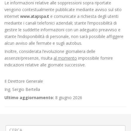
Le informazioni relative alle soppressioni sopra riportate
vengono contestualmente pubblicate mediante avviso sul sito
internet
www.atapspa.it
e comunicate a richiesta degli utenti
mediante i canali telefonici aziendali; stante l’impossibilità di
gestire le suddette informazioni con un adeguato preavviso e
stante l’indisponibilità di personale, non sarà possibile affiggere
alcun avviso alle fermate e sugli autobus.
Inoltre, considerata l’evoluzione giornaliera delle
assenze/presenze, risulta
al momento
impossibile fornire
indicazioni relative alle giornate successive.
Il Direttore Generale
Ing. Sergio Bertella
Ultimo aggiornamento:
8 giugno 2026
←
⚠️Istituzione fermata provvisoria Linea 340
🚌 Servizi di Linea al termine dell’anno scolastico 🚸
→