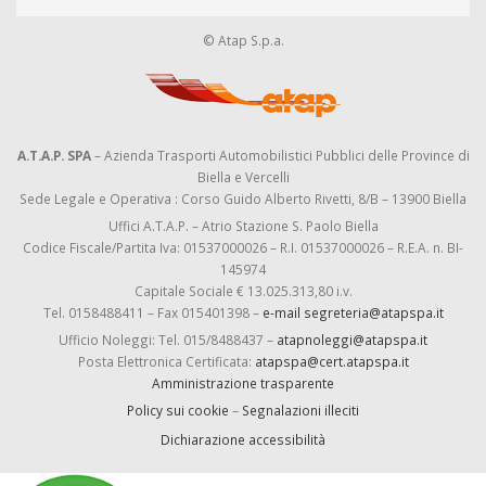
© Atap S.p.a.
A.T.A.P. SPA
– Azienda Trasporti Automobilistici Pubblici delle Province di
Biella e Vercelli
Sede Legale e Operativa : Corso Guido Alberto Rivetti, 8/B – 13900 Biella
Uffici A.T.A.P. – Atrio Stazione S. Paolo Biella
Codice Fiscale/Partita Iva: 01537000026 – R.I. 01537000026 – R.E.A. n. BI-
145974
Capitale Sociale € 13.025.313,80 i.v.
Tel. 0158488411 – Fax 015401398 –
e-mail segreteria@atapspa.it
Ufficio Noleggi: Tel. 015/8488437 –
atapnoleggi@atapspa.it
Posta Elettronica Certificata:
atapspa@cert.atapspa.it
Amministrazione trasparente
Policy sui cookie
–
Segnalazioni illeciti
Dichiarazione accessibilità