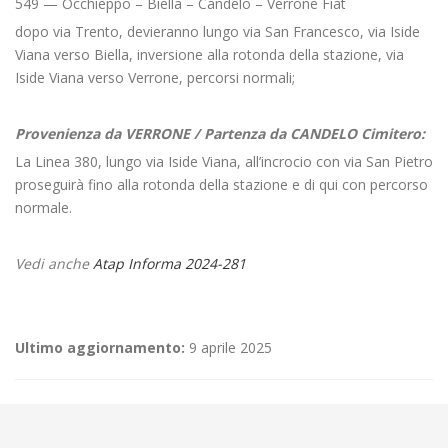
549 — Occhieppo – Biella – Candelo – Verrone Fiat
dopo via Trento, devieranno lungo via San Francesco, via Iside
Viana verso Biella, inversione alla rotonda della stazione, via
Iside Viana verso Verrone, percorsi normali;
Provenienza da VERRONE / Partenza da CANDELO Cimitero:
La Linea 380, lungo via Iside Viana, all’incrocio con via San Pietro
proseguirà fino alla rotonda della stazione e di qui con percorso
normale.
Vedi anche
Atap Informa 2024-281
Ultimo aggiornamento:
9 aprile 2025
←
🛠️Lavori di posa cavidotto a Tollegno Filatura
Criticità relative all’erogazione dei servizi di trasporto pubblico locale