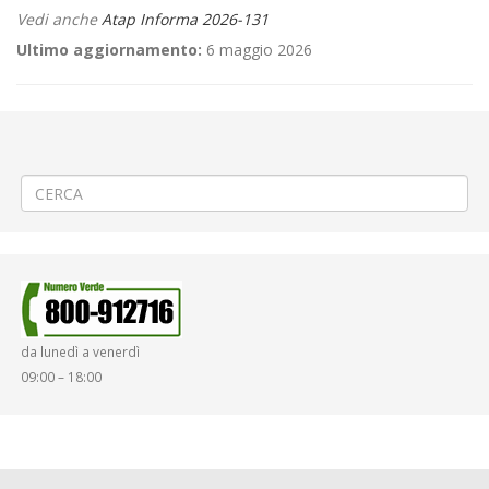
Vedi anche
Atap Informa 2026-131
Ultimo aggiornamento:
6 maggio 2026
←
🍎6^PROROGA Spostamento area mercatale a Cigliano
📌Criticità relative all’erogazione dei servizi di trasporto pubblico
locale ATAP nella giornata del 30/04/26
→
da lunedì a venerdì
09:00 – 18:00