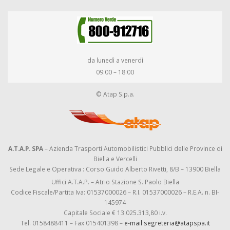
da lunedì a venerdì
09:00 – 18:00
© Atap S.p.a.
A.T.A.P. SPA
– Azienda Trasporti Automobilistici Pubblici delle Province di
Biella e Vercelli
Sede Legale e Operativa : Corso Guido Alberto Rivetti, 8/B – 13900 Biella
Uffici A.T.A.P. – Atrio Stazione S. Paolo Biella
Codice Fiscale/Partita Iva: 01537000026 – R.I. 01537000026 – R.E.A. n. BI-
145974
Capitale Sociale € 13.025.313,80 i.v.
Tel. 0158488411 – Fax 015401398 –
e-mail segreteria@atapspa.it