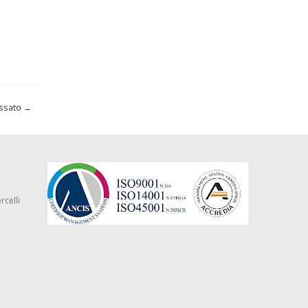
Cossato
→
rcelli