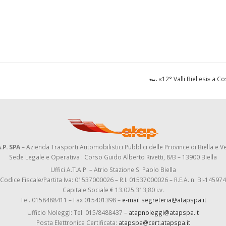
🏎️ «12° Valli Biellesi» a 
.P. SPA
– Azienda Trasporti Automobilistici Pubblici delle Province di Biella e Ve
Sede Legale e Operativa : Corso Guido Alberto Rivetti, 8/B – 13900 Biella
Uffici A.T.A.P. – Atrio Stazione S. Paolo Biella
Codice Fiscale/Partita Iva: 01537000026 – R.I. 01537000026 – R.E.A. n. BI-145974
Capitale Sociale € 13.025.313,80 i.v.
Tel. 0158488411 – Fax 015401398 –
e-mail segreteria@atapspa.it
Ufficio Noleggi: Tel. 015/8488437 –
atapnoleggi@atapspa.it
Posta Elettronica Certificata:
atapspa@cert.atapspa.it