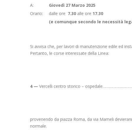
A:
Giovedì 27 Marzo 2025
Orario: dalle ore
7.30
alle ore
17.30
(e comunque secondo le necessità lega
Si avvisa che, per lavori di manutenzione edile ed insta
Pertanto, le corse interessate della Linea:
4 —
Vercelli centro storico – ospedale……………………
provenendo da piazza Roma, da via Mameli devieranno 
normale.