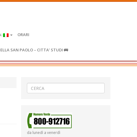
A:
ORARI
IELLA SAN PAOLO – CITTA’ STUDI 🚌
da lunedì a venerdì