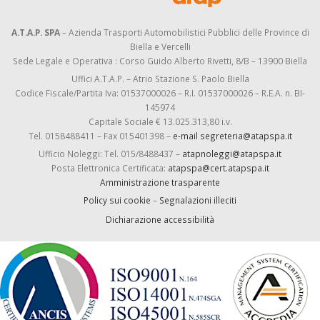
A.T.A.P. SPA
– Azienda Trasporti Automobilistici Pubblici delle Province di
Biella e Vercelli
Sede Legale e Operativa : Corso Guido Alberto Rivetti, 8/B – 13900 Biella
Uffici A.T.A.P. – Atrio Stazione S. Paolo Biella
Codice Fiscale/Partita Iva: 01537000026 – R.I. 01537000026 – R.E.A. n. BI-
145974
Capitale Sociale € 13.025.313,80 i.v.
Tel. 0158488411 – Fax 015401398 –
e-mail segreteria@atapspa.it
Ufficio Noleggi: Tel. 015/8488437 –
atapnoleggi@atapspa.it
Posta Elettronica Certificata:
atapspa@cert.atapspa.it
Amministrazione trasparente
Policy sui cookie
–
Segnalazioni illeciti
Dichiarazione accessibilità