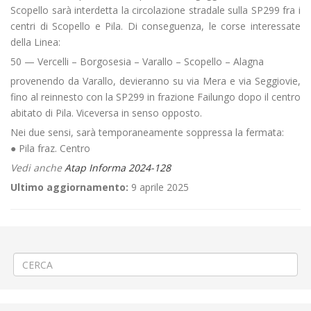
Scopello sarà interdetta la circolazione stradale sulla SP299 fra i
centri di Scopello e Pila. Di conseguenza, le corse interessate
della Linea:
50 — Vercelli – Borgosesia – Varallo – Scopello – Alagna
provenendo da Varallo, devieranno su via Mera e via Seggiovie,
fino al reinnesto con la SP299 in frazione Failungo dopo il centro
abitato di Pila. Viceversa in senso opposto.
Nei due sensi, sarà temporaneamente soppressa la fermata:
● Pila fraz. Centro
Vedi anche
Atap Informa 2024-128
Ultimo aggiornamento:
9 aprile 2025
←
🎽Corsa podistica notturna a Quarona
🪚Caduta alberi fra Biella Chiavazza e Ronco
→