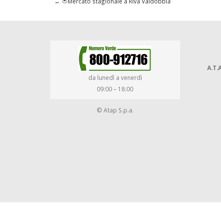
←
🍅Mercato stagionale a Riva Valdobbia
A.T.A
da lunedì a venerdì
09:00 – 18:00
© Atap S.p.a.
-->