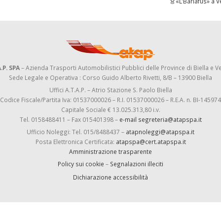
👗«L’Barlafus» a V
.P. SPA
– Azienda Trasporti Automobilistici Pubblici delle Province di Biella e Ve
Sede Legale e Operativa : Corso Guido Alberto Rivetti, 8/B – 13900 Biella
Uffici A.T.A.P. – Atrio Stazione S. Paolo Biella
Codice Fiscale/Partita Iva: 01537000026 – R.I. 01537000026 – R.E.A. n. BI-145974
Capitale Sociale € 13.025.313,80 i.v.
Tel. 0158488411 – Fax 015401398 –
e-mail segreteria@atapspa.it
Ufficio Noleggi: Tel. 015/8488437 –
atapnoleggi@atapspa.it
Posta Elettronica Certificata:
atapspa@cert.atapspa.it
Amministrazione trasparente
Policy sui cookie
–
Segnalazioni illeciti
Dichiarazione accessibilità