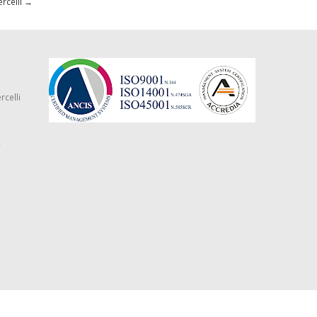
ercelli
→
rcelli