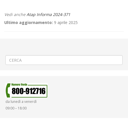
Vedi anche
Atap Informa 2024-371
Ultimo aggiornamento:
9 aprile 2025
←
Criticità relative all’erogazione dei servizi di trasporto pubblico
locale ATAP nella giornata del 11/12/2024
🎅 Manifestazione natalizia a Lenta
→
da lunedì a venerdì
09:00 – 18:00