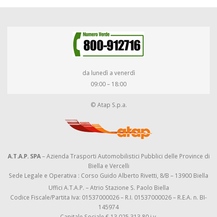
da lunedì a venerdì
09:00 – 18:00
© Atap S.p.a.
A.T.A.P. SPA
– Azienda Trasporti Automobilistici Pubblici delle Province di
Biella e Vercelli
Sede Legale e Operativa : Corso Guido Alberto Rivetti, 8/B – 13900 Biella
Uffici A.T.A.P. – Atrio Stazione S. Paolo Biella
Codice Fiscale/Partita Iva: 01537000026 – R.I. 01537000026 – R.E.A. n. BI-
145974
Capitale Sociale € 13.025.313,80 i.v.