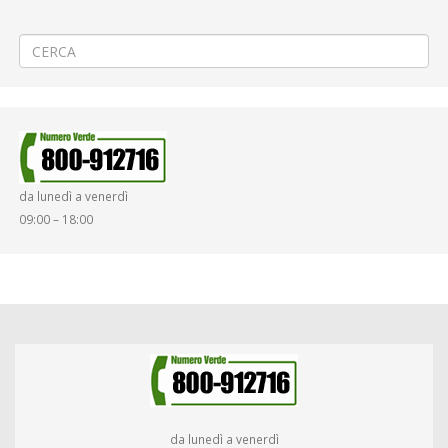
←
⚽«Pro Vercelli – Alessandria» a Vercelli
🌉Monitoraggio dei ponti fra Cossato e Campore
→
da lunedì a venerdì
09:00 – 18:00
da lunedì a venerdì