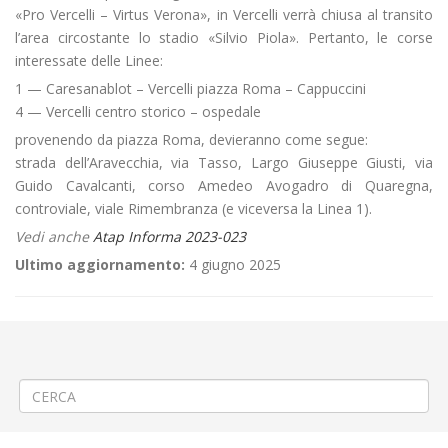
«Pro Vercelli – Virtus Verona», in Vercelli verrà chiusa al transito
l’area circostante lo stadio «Silvio Piola». Pertanto, le corse
interessate delle Linee:
1 — Caresanablot – Vercelli piazza Roma – Cappuccini
4 — Vercelli centro storico – ospedale
provenendo da piazza Roma, devieranno come segue:
strada dell’Aravecchia, via Tasso, Largo Giuseppe Giusti, via
Guido Cavalcanti, corso Amedeo Avogadro di Quaregna,
controviale, viale Rimembranza (e viceversa la Linea 1).
Vedi anche
Atap Informa 2023-023
Ultimo aggiornamento:
4 giugno 2025
←
🏃🏽‍♀️«5ª Karneval Run» a Biella Centro
🛤️RIPRESA LAVORI Rinnovamento binari ferroviari a Salussola Vigellio
→