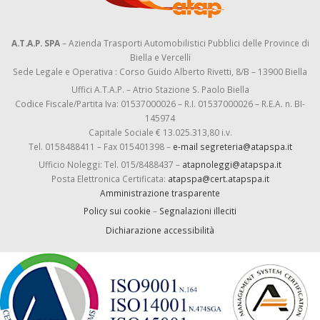
A.T.A.P. SPA
– Azienda Trasporti Automobilistici Pubblici delle Province di
Biella e Vercelli
Sede Legale e Operativa : Corso Guido Alberto Rivetti, 8/B – 13900 Biella
Uffici A.T.A.P. – Atrio Stazione S. Paolo Biella
Codice Fiscale/Partita Iva: 01537000026 – R.I. 01537000026 – R.E.A. n. BI-
145974
Capitale Sociale € 13.025.313,80 i.v.
Tel. 0158488411 – Fax 015401398 –
e-mail segreteria@atapspa.it
Ufficio Noleggi: Tel. 015/8488437 –
atapnoleggi@atapspa.it
Posta Elettronica Certificata:
atapspa@cert.atapspa.it
Amministrazione trasparente
Policy sui cookie
–
Segnalazioni illeciti
Dichiarazione accessibilità