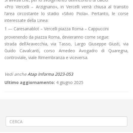
«Pro Vercelli – Arzignano», in Vercelli verrà chiusa al transito
l’area circostante lo stadio «Silvio Piola». Pertanto, le corse
interessate della Linea:
1 — Caresanablot – Vercelli piazza Roma – Cappuccini
provenendo da piazza Roma, devieranno come segue:
strada dell’Aravecchia, via Tasso, Largo Giuseppe Giusti, via
Guido Cavalcanti, corso Amedeo Avogadro di Quaregna,
controviale, viale Rimembranza e viceversa.
Vedi anche
Atap Informa 2023-053
Ultimo aggiornamento:
4 giugno 2025
←
📲 Aggiornamento APP MOONEYGO per risolvere il problema della
visualizzazione dell’orario
🪷«Fiera di Primavera» a Vercelli
→