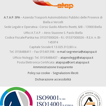
A.T.A.P. SPA
– Azienda Trasporti Automobilistici Pubblici delle Province di
Biella e Vercelli
Sede Legale e Operativa : Corso Guido Alberto Rivetti, 8/B – 13900 Biella
Uffici A.T.A.P. – Atrio Stazione S. Paolo Biella
Codice Fiscale/Partita Iva: 01537000026 – R.I. 01537000026 – R.E.A. n. BI-
145974
Capitale Sociale € 13.025.313,80 i.v.
Tel. 0158488411 – Fax 015401398 –
e-mail segreteria@atapspa.it
Ufficio Noleggi: Tel. 015/8488437 –
atapnoleggi@atapspa.it
Posta Elettronica Certificata:
atapspa@cert.atapspa.it
Amministrazione trasparente
Policy sui cookie
–
Segnalazioni illeciti
Dichiarazione accessibilità