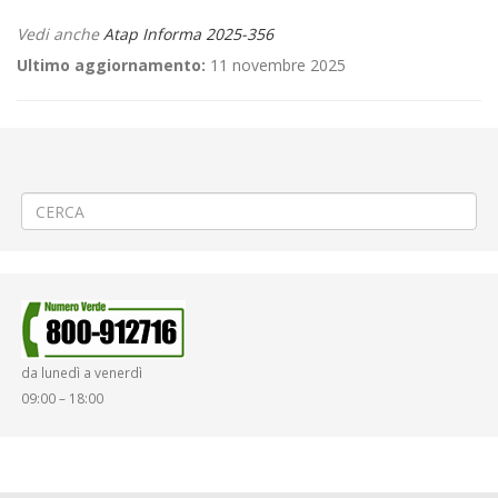
Vedi anche
Atap Informa 2025-356
Ultimo aggiornamento:
11 novembre 2025
←
SOSTITUITA DA NUOVA ORDINANZA DAL 10/11 🛣️ Asfaltatura via
S.G. Bosco a Cavaglià
LAVORI TERMINATI 🛣️Asfaltatura strade a Cavaglià
→
da lunedì a venerdì
09:00 – 18:00