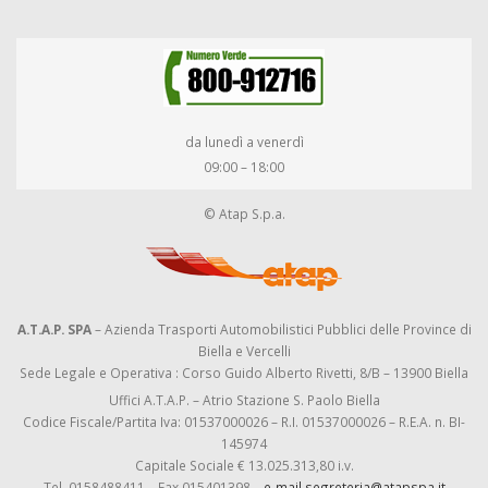
da lunedì a venerdì
09:00 – 18:00
© Atap S.p.a.
A.T.A.P. SPA
– Azienda Trasporti Automobilistici Pubblici delle Province di
Biella e Vercelli
Sede Legale e Operativa : Corso Guido Alberto Rivetti, 8/B – 13900 Biella
Uffici A.T.A.P. – Atrio Stazione S. Paolo Biella
Codice Fiscale/Partita Iva: 01537000026 – R.I. 01537000026 – R.E.A. n. BI-
145974
Capitale Sociale € 13.025.313,80 i.v.
Tel. 0158488411 – Fax 015401398 –
e-mail segreteria@atapspa.it