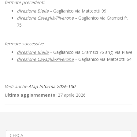
fermate precedenti
:
direzione Biella
–
Gaglianico via Matteotti 99
direzione Cavaglià/Piverone
–
Gaglianico via Gramsci fr.
75
fermate successive
:
direzione Biella
–
Gaglianico via Gramsci 76 ang. Via Piave
direzione Cavaglià/Piverone
–
Gaglianico via Matteotti 64
Vedi anche
Atap Informa 2026-100
Ultimo aggiornamento:
27 aprile 2026
←
📌Criticità relative all’erogazione dei servizi di trasporto pubblico
locale ATAP nella giornata del 10/04/26
Apertura nuova rivendita automatizzata a Caluso ( TO )
→