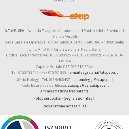
© Atap S.p.a.
A.T.A.P. SPA
– Azienda Trasporti Automobilistici Pubblici delle Province di
Biella e Vercelli
Sede Legale e Operativa : Corso Guido Alberto Rivetti, 8/B – 13900 Biella
Uffici A.T.A.P. – Atrio Stazione S. Paolo Biella
Codice Fiscale/Partita Iva: 01537000026 – R.I. 01537000026 – R.E.A. n. BI-
145974
Capitale Sociale € 13.025.313,80 i.v.
Tel. 0158488411 – Fax 015401398 –
e-mail segreteria@atapspa.it
Ufficio Noleggi: Tel. 015/8488437 –
atapnoleggi@atapspa.it
Posta Elettronica Certificata:
atapspa@cert.atapspa.it
Amministrazione trasparente
Policy sui cookie
–
Segnalazioni illeciti
Dichiarazione accessibilità