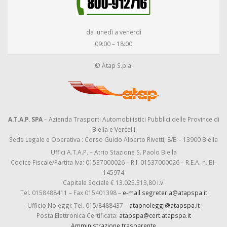
da lunedì a venerdì
09:00 – 18:00
© Atap S.p.a.
A.T.A.P. SPA
– Azienda Trasporti Automobilistici Pubblici delle Province di
Biella e Vercelli
Sede Legale e Operativa : Corso Guido Alberto Rivetti, 8/B – 13900 Biella
Uffici A.T.A.P. – Atrio Stazione S. Paolo Biella
Codice Fiscale/Partita Iva: 01537000026 – R.I. 01537000026 – R.E.A. n. BI-
145974
Capitale Sociale € 13.025.313,80 i.v.
Tel. 0158488411 – Fax 015401398 –
e-mail segreteria@atapspa.it
Ufficio Noleggi: Tel. 015/8488437 –
atapnoleggi@atapspa.it
Posta Elettronica Certificata:
atapspa@cert.atapspa.it
Amministrazione trasparente