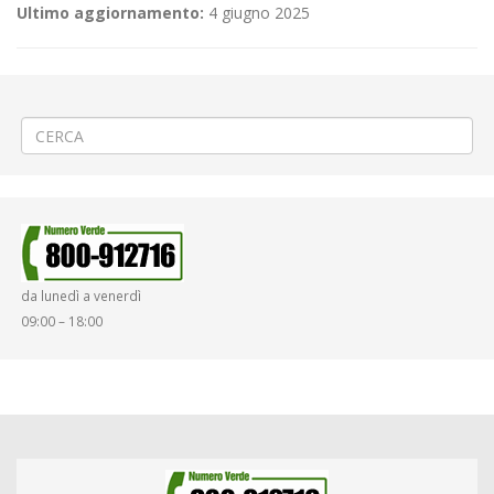
Ultimo aggiornamento:
4 giugno 2025
←
🚍Linea 320 SOPPRESSIONE CORSE AGGIUNTIVE BIELLA-TERNENGO
🚍 Modifica Linea 60 (102) Chivasso – Crescentino – Trino – Vercelli
→
da lunedì a venerdì
09:00 – 18:00