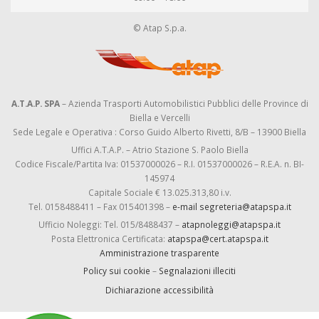
© Atap S.p.a.
A.T.A.P. SPA
– Azienda Trasporti Automobilistici Pubblici delle Province di
Biella e Vercelli
Sede Legale e Operativa : Corso Guido Alberto Rivetti, 8/B – 13900 Biella
Uffici A.T.A.P. – Atrio Stazione S. Paolo Biella
Codice Fiscale/Partita Iva: 01537000026 – R.I. 01537000026 – R.E.A. n. BI-
145974
Capitale Sociale € 13.025.313,80 i.v.
Tel. 0158488411 – Fax 015401398 –
e-mail segreteria@atapspa.it
Ufficio Noleggi: Tel. 015/8488437 –
atapnoleggi@atapspa.it
Posta Elettronica Certificata:
atapspa@cert.atapspa.it
Amministrazione trasparente
Policy sui cookie
–
Segnalazioni illeciti
Dichiarazione accessibilità