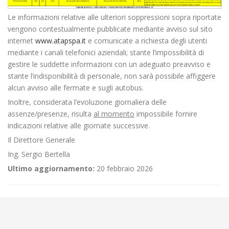
Le informazioni relative alle ulteriori soppressioni sopra riportate
vengono contestualmente pubblicate mediante avviso sul sito
internet
www.atapspa.it
e comunicate a richiesta degli utenti
mediante i canali telefonici aziendali; stante l’impossibilità di
gestire le suddette informazioni con un adeguato preavviso e
stante l’indisponibilità di personale, non sarà possibile affiggere
alcun avviso alle fermate e sugli autobus.
Inoltre, considerata l’evoluzione giornaliera delle
assenze/presenze, risulta
al momento
impossibile fornire
indicazioni relative alle giornate successive.
Il Direttore Generale
Ing. Sergio Bertella
Ultimo aggiornamento:
20 febbraio 2026
←
📌Criticità relative all’erogazione dei servizi di trasporto pubblico
locale ATAP nella giornata del 12/02/26
📌Criticità relative all’erogazione dei servizi di trasporto pubblico