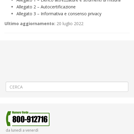
Allegato 2 – Autocertificazione
Allegato 3 – Informativa e consenso privacy
Ultimo aggiornamento:
20 luglio 2022
←
Procedura in economia ai sensi del Titolo II del “Regolamento per
gli Acquisti di Beni, Servizi e Lavori sotto Soglia Comunitaria”, adottato
da ATAP Spa ai sensi e per gli effetti dell’art. 36 comma 8 del D. Lgs.
50/2016, per l’affidamento del servizio di controllo e manutenzione
presidi antincendio per il triennio 2022/2024 – CIG ZD333FFF27
Avviso di aggiudicazione del servizio di manutenzione e riparazione
autobus in regime di full service. CIG 8600340914
→
da lunedì a venerdì