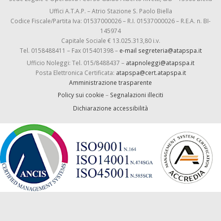
Uffici A.T.A.P. – Atrio Stazione S. Paolo Biella
Codice Fiscale/Partita Iva: 01537000026 – R.I. 01537000026 – R.E.A. n. BI-
145974
Capitale Sociale € 13.025.313,80 i.v.
Tel. 0158488411 – Fax 015401398 –
e-mail segreteria@atapspa.it
Ufficio Noleggi: Tel. 015/8488437 –
atapnoleggi@atapspa.it
Posta Elettronica Certificata:
atapspa@cert.atapspa.it
Amministrazione trasparente
Policy sui cookie
–
Segnalazioni illeciti
Dichiarazione accessibilità