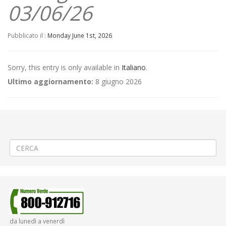
03/06/26
Pubblicato il :
Monday June 1st, 2026
Sorry, this entry is only available in
Italiano
.
Ultimo aggiornamento:
8 giugno 2026
←
(Italiano) 📢 Linea 360 Biella S. Paolo – Centro – Cossila – Favaro –
Oropa 🚌 Potenziamento corse pomeridiane
(Italiano) ⚠️Istituzione fermata provvisoria Linea 340
→
da lunedì a venerdì