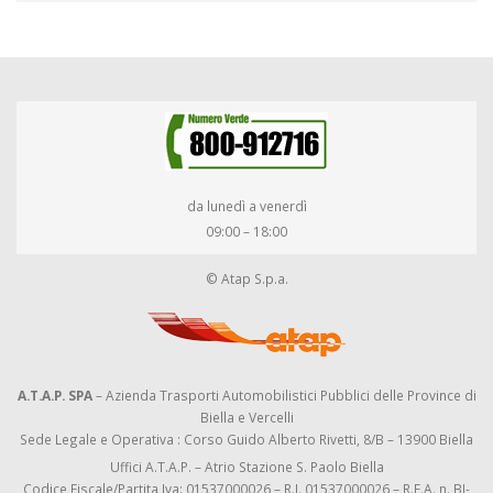
da lunedì a venerdì
09:00 – 18:00
© Atap S.p.a.
A.T.A.P. SPA
– Azienda Trasporti Automobilistici Pubblici delle Province di
Biella e Vercelli
Sede Legale e Operativa : Corso Guido Alberto Rivetti, 8/B – 13900 Biella
Uffici A.T.A.P. – Atrio Stazione S. Paolo Biella
Codice Fiscale/Partita Iva: 01537000026 – R.I. 01537000026 – R.E.A. n. BI-