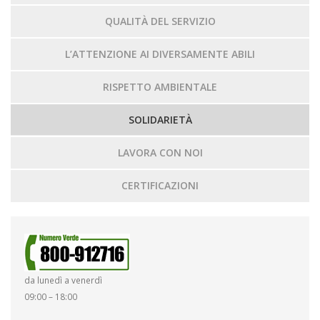
COLLEGIO SINDACALE
QUALITÀ DEL SERVIZIO
IL PERSONALE
L’ATTENZIONE AI DIVERSAMENTE ABILI
MOG231 – CODICE ETICO
RISPETTO AMBIENTALE
SOLIDARIETÀ
LAVORA CON NOI
CERTIFICAZIONI
da lunedì a venerdì
09:00 – 18:00