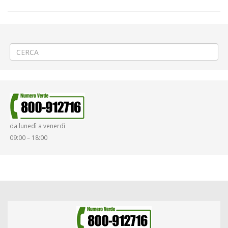
←
«23° Giro della Provincia di Biella» a Biella Centro
Teleriscaldamento a Biella via Cavour
→
da lunedì a venerdì
09:00 – 18:00