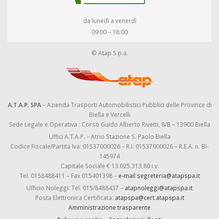
da lunedì a venerdì
09:00 – 18:00
© Atap S.p.a.
A.T.A.P. SPA
– Azienda Trasporti Automobilistici Pubblici delle Province di
Biella e Vercelli
Sede Legale e Operativa : Corso Guido Alberto Rivetti, 8/B – 13900 Biella
Uffici A.T.A.P. – Atrio Stazione S. Paolo Biella
Codice Fiscale/Partita Iva: 01537000026 – R.I. 01537000026 – R.E.A. n. BI-
145974
Capitale Sociale € 13.025.313,80 i.v.
Tel. 0158488411 – Fax 015401398 –
e-mail segreteria@atapspa.it
Ufficio Noleggi: Tel. 015/8488437 –
atapnoleggi@atapspa.it
Posta Elettronica Certificata:
atapspa@cert.atapspa.it
Amministrazione trasparente