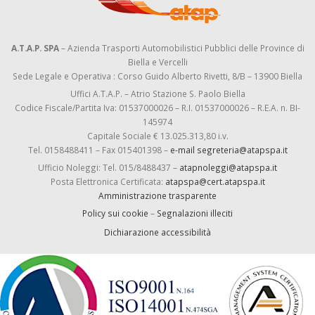
A.T.A.P. SPA
– Azienda Trasporti Automobilistici Pubblici delle Province di
Biella e Vercelli
Sede Legale e Operativa : Corso Guido Alberto Rivetti, 8/B – 13900 Biella
Uffici A.T.A.P. – Atrio Stazione S. Paolo Biella
Codice Fiscale/Partita Iva: 01537000026 – R.I. 01537000026 – R.E.A. n. BI-
145974
Capitale Sociale € 13.025.313,80 i.v.
Tel. 0158488411 – Fax 015401398 –
e-mail segreteria@atapspa.it
Ufficio Noleggi: Tel. 015/8488437 –
atapnoleggi@atapspa.it
Posta Elettronica Certificata:
atapspa@cert.atapspa.it
Amministrazione trasparente
Policy sui cookie
–
Segnalazioni illeciti
Dichiarazione accessibilità