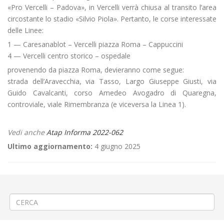
«Pro Vercelli – Padova», in Vercelli verrà chiusa al transito l’area
circostante lo stadio «Silvio Piola». Pertanto, le corse interessate
delle Linee:
1 — Caresanablot – Vercelli piazza Roma – Cappuccini
4 — Vercelli centro storico – ospedale
provenendo da piazza Roma, devieranno come segue:
strada dell’Aravecchia, via Tasso, Largo Giuseppe Giusti, via
Guido Cavalcanti, corso Amedeo Avogadro di Quaregna,
controviale, viale Rimembranza (e viceversa la Linea 1).
Vedi anche
Atap Informa 2022-062
Ultimo aggiornamento:
4 giugno 2025
←
2ª FASE Lavori sul ponte Rio Bertolina a Valle San Nicolao
CHIUSURA SPORTELLO ATAP IN CORSO RIVETTI 8 – BIELLA
→