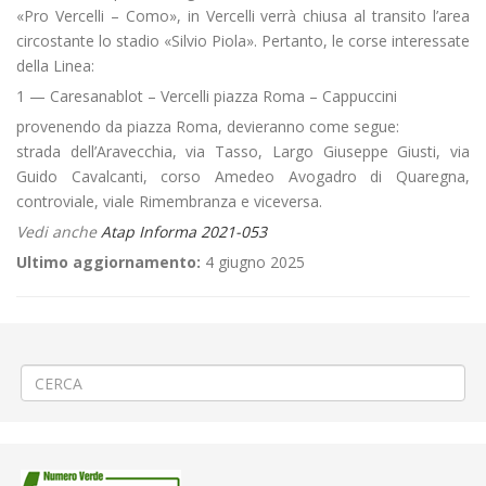
«Pro Vercelli – Como», in Vercelli verrà chiusa al transito l’area
circostante lo stadio «Silvio Piola». Pertanto, le corse interessate
della Linea:
1 — Caresanablot – Vercelli piazza Roma – Cappuccini
provenendo da piazza Roma, devieranno come segue:
strada dell’Aravecchia, via Tasso, Largo Giuseppe Giusti, via
Guido Cavalcanti, corso Amedeo Avogadro di Quaregna,
controviale, viale Rimembranza e viceversa.
Vedi anche
Atap Informa 2021-053
Ultimo aggiornamento:
4 giugno 2025
←
Realizzazione attraversamenti pedonali a Livorno Ferraris
Disgaggio parete naturale a Veglio Picco
→