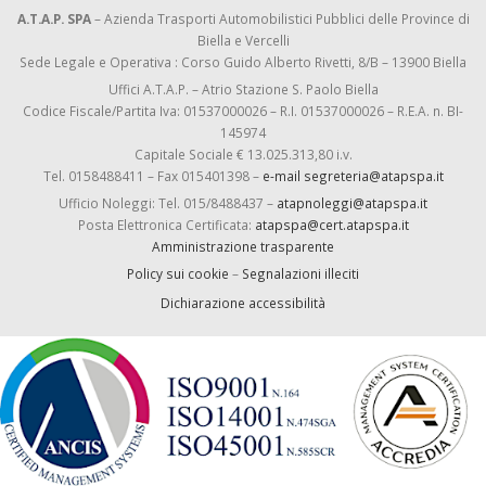
A.T.A.P. SPA
– Azienda Trasporti Automobilistici Pubblici delle Province di
Biella e Vercelli
Sede Legale e Operativa : Corso Guido Alberto Rivetti, 8/B – 13900 Biella
Uffici A.T.A.P. – Atrio Stazione S. Paolo Biella
Codice Fiscale/Partita Iva: 01537000026 – R.I. 01537000026 – R.E.A. n. BI-
145974
Capitale Sociale € 13.025.313,80 i.v.
Tel. 0158488411 – Fax 015401398 –
e-mail segreteria@atapspa.it
Ufficio Noleggi: Tel. 015/8488437 –
atapnoleggi@atapspa.it
Posta Elettronica Certificata:
atapspa@cert.atapspa.it
Amministrazione trasparente
Policy sui cookie
–
Segnalazioni illeciti
Dichiarazione accessibilità