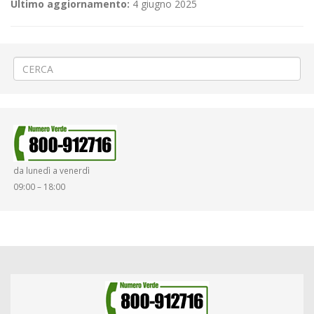
Ultimo aggiornamento:
4 giugno 2025
←
Lavori sulla rete idrica a Sordevolo
«104° Giro d’Italia» a Vercelli
→
da lunedì a venerdì
09:00 – 18:00