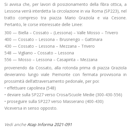
Si avvisa che, per lavori di posizionamento della fibra ottica, a
Lessona verrà interdetta la circolazione in via Roma (SP223), nel
tratto compreso tra piazza Mario Graziola e via Cesone.
Pertanto, le corse interessate delle Linee:
300 — Biella – Cossato – (Lessona) – Valle Mosso – Trivero
400 — Cossato – Lessona – Brusnengo – Gattinara
430 — Cossato – Lessona – Mezzana – Trivero
548 — Vigliano – Cossato – Lessona
556 — Mosso – Lessona – Casapinta – Mezzana
provenendo da Cossato, alla rotonda prima di piazza Graziola
devieranno lungo viale Piemonte con fermata provvisoria in
prossimità dell’attraversamento pedonale, per poi:
• effettuare capolinea (548)
• deviare sulla SP227 verso Crosa/Scuole Medie (300-430-556)
• proseguire sulla SP227 verso Masserano (400-430)
Viceversa in senso opposto.
Vedi anche
Atap Informa 2021-091