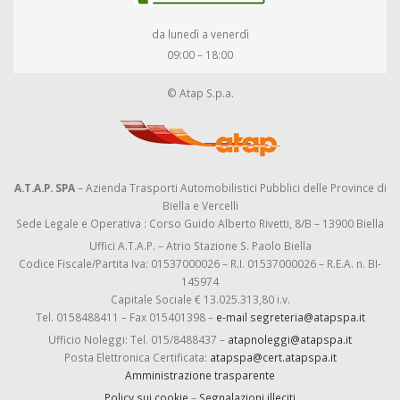
da lunedì a venerdì
09:00 – 18:00
© Atap S.p.a.
A.T.A.P. SPA
– Azienda Trasporti Automobilistici Pubblici delle Province di
Biella e Vercelli
Sede Legale e Operativa : Corso Guido Alberto Rivetti, 8/B – 13900 Biella
Uffici A.T.A.P. – Atrio Stazione S. Paolo Biella
Codice Fiscale/Partita Iva: 01537000026 – R.I. 01537000026 – R.E.A. n. BI-
145974
Capitale Sociale € 13.025.313,80 i.v.
Tel. 0158488411 – Fax 015401398 –
e-mail segreteria@atapspa.it
Ufficio Noleggi: Tel. 015/8488437 –
atapnoleggi@atapspa.it
Posta Elettronica Certificata:
atapspa@cert.atapspa.it
Amministrazione trasparente
Policy sui cookie
–
Segnalazioni illeciti