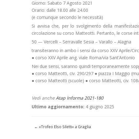
Giorno: Sabato 7 Agosto 2021
Orario: dalle 18.00 alle 24.00
(e comunque secondo le necessità)
Si avvisa che, per lo svolgimento della manifestazi
circolazione su corso Matteotti. Pertanto, le corse int
50 — Vercelli – Serravalle Sesia – Varallo – Alagna
transiteranno in ambo i sensi da corso XXV Aprile/Circ
● corso XXV Aprile ang. viale Roma/via Sant’Antonio
Nei due sensi, saranno quindi temporaneamente sopp
● corso Matteotti, civ. 290/297 ● piazza I Maggio (mu
● corso Matteotti (scuole) ● corso Matteotti, civ. 108
Vedi anche
Atap Informa 2021-180
Ultimo aggiornamento:
4 giugno 2025
←
«Trofeo Elso Siletti» a Graglia