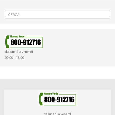
←
Occupazione suolo pubblico a Vercelli
Ripristino manto stradale a Biella Riva
→
da lunedì a venerdì
09:00 – 18:00
da lunedì a venerdì