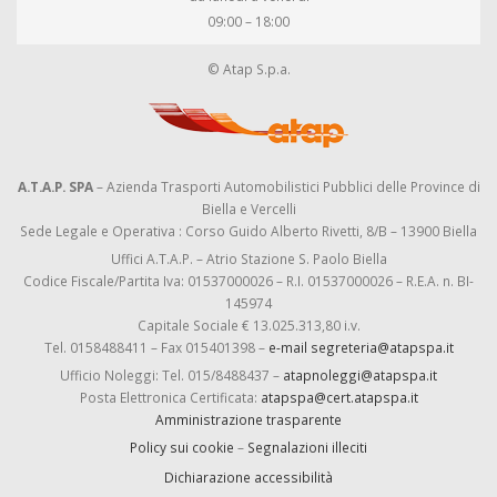
09:00 – 18:00
© Atap S.p.a.
A.T.A.P. SPA
– Azienda Trasporti Automobilistici Pubblici delle Province di
Biella e Vercelli
Sede Legale e Operativa : Corso Guido Alberto Rivetti, 8/B – 13900 Biella
Uffici A.T.A.P. – Atrio Stazione S. Paolo Biella
Codice Fiscale/Partita Iva: 01537000026 – R.I. 01537000026 – R.E.A. n. BI-
145974
Capitale Sociale € 13.025.313,80 i.v.
Tel. 0158488411 – Fax 015401398 –
e-mail segreteria@atapspa.it
Ufficio Noleggi: Tel. 015/8488437 –
atapnoleggi@atapspa.it
Posta Elettronica Certificata:
atapspa@cert.atapspa.it
Amministrazione trasparente
Policy sui cookie
–
Segnalazioni illeciti
Dichiarazione accessibilità