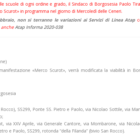
lle scuole di ogni ordine e grado, il Sindaco di Borgosesia Paolo Ti
 Scurot» in programma nel giorno di Mercoledì delle Ceneri.
braio, non si terranno le variazioni ai Servizi di Linea Atap
c
i anche
Atap Informa 2020-038
one)
manifestazione «Merco Scurot», verrà modificata la viabilità in Bor
rgosesia
n Rocco), SS299, Ponte SS. Pietro e Paolo, via Nicolao Sottile, via Man
o;
Lenot, via XXV Aprile, via Generale Cantore, via Mombarone, via Nicola
ietro e Paolo, SS299, rotonda “della Filanda” (bivio San Rocco).