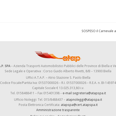
SOSPESO il Carnevale a
.P. SPA
– Azienda Trasporti Automobilistici Pubblici delle Province di Biella e Ve
Sede Legale e Operativa : Corso Guido Alberto Rivetti, 8/B – 13900 Biella
Uffici A.T.A.P. – Atrio Stazione S. Paolo Biella
Codice Fiscale/Partita Iva: 01537000026 – R.I. 01537000026 – R.E.A. n. BI-145974
Capitale Sociale € 13.025.313,80 i.v.
Tel. 0158488411 – Fax 015401398 –
e-mail segreteria@atapspa.it
Ufficio Noleggi: Tel. 015/8488437 –
atapnoleggi@atapspa.it
Posta Elettronica Certificata:
atapspa@cert.atapspa.it
Amministrazione trasparente