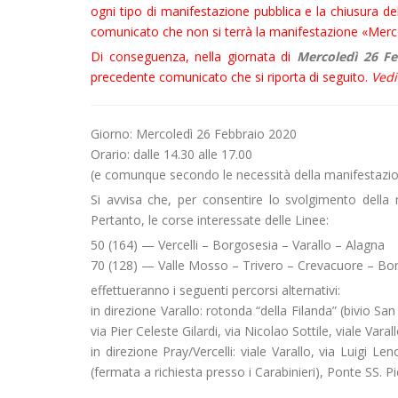
ogni tipo di manifestazione pubblica e la chiusura de
comunicato che non si terrà la manifestazione «Merco
Di conseguenza, nella giornata di
Mercoledì 26 Feb
precedente comunicato che si riporta di seguito.
Ved
Giorno: Mercoledì 26 Febbraio 2020
Orario: dalle 14.30 alle 17.00
(e comunque secondo le necessità della manifestazi
Si avvisa che, per consentire lo svolgimento della 
Pertanto, le corse interessate delle Linee:
50 (164) — Vercelli – Borgosesia – Varallo – Alagna
70 (128) — Valle Mosso – Trivero – Crevacuore – Bo
effettueranno i seguenti percorsi alternativi:
in direzione Varallo: rotonda “della Filanda” (bivio Sa
via Pier Celeste Gilardi, via Nicolao Sottile, viale Varall
in direzione Pray/Vercelli: viale Varallo, via Luigi 
(fermata a richiesta presso i Carabinieri), Ponte SS. P