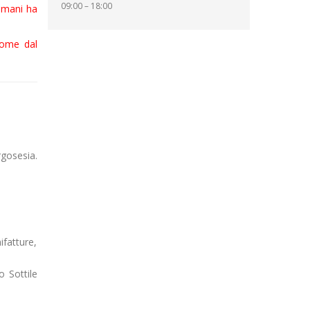
09:00 – 18:00
ramani ha
ome dal
gosesia.
ifatture,
o Sottile