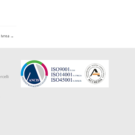
 Ivrea
→
rcelli