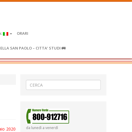
A:
ORARI
IELLA SAN PAOLO – CITTA’ STUDI 🚌
da lunedì a venerdì
aio 2020