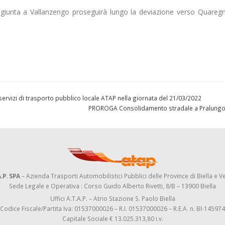
 giunta a Vallanzengo proseguirà lungo la deviazione verso Quareg
vizi di trasporto pubblico locale ATAP nella giornata del 21/03/2022
PROROGA Consolidamento stradale a Pralungo
.P. SPA
– Azienda Trasporti Automobilistici Pubblici delle Province di Biella e Ve
Sede Legale e Operativa : Corso Guido Alberto Rivetti, 8/B – 13900 Biella
Uffici A.T.A.P. – Atrio Stazione S. Paolo Biella
Codice Fiscale/Partita Iva: 01537000026 – R.I. 01537000026 – R.E.A. n. BI-145974
Capitale Sociale € 13.025.313,80 i.v.