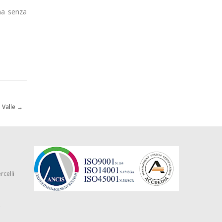
na senza
 Valle
→
rcelli