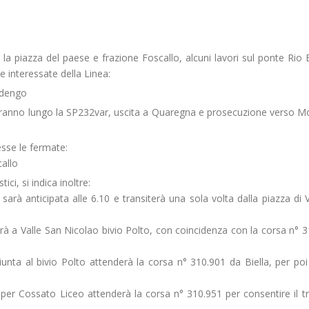
 la piazza del paese e frazione Foscallo, alcuni lavori sul ponte Rio 
 interessate della Linea:
ldengo
eranno lungo la SP232var, uscita a Quaregna e prosecuzione verso M
sse le fermate:
allo
ici, si indica inoltre:
arà anticipata alle 6.10 e transiterà una sola volta dalla piazza di 
erà a Valle San Nicolao bivio Polto, con coincidenza con la corsa n° 
nta al bivio Polto attenderà la corsa n° 310.901 da Biella, per poi 
 per Cossato Liceo attenderà la corsa n° 310.951 per consentire il 