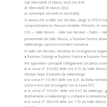
Dal: Mercoledì 23 Marzo 2022 ore 8.00
Al: Mercoledì 30 Marzo 2022
(e comunque secondo le necessità)
Si avvisa che a Valle San Nicolao, lungo la SP215 tra
comporteranno la chiusura stradale. Pertanto, le corse
310 — Valle Mosso – Valle San Nicolao – Piatto – Va
provenendo da Valle Mosso, a frazione Ferrere devi
Vallanzengo, percorsi normali e viceversa.
In Valle San Nicolao, verranno di conseguenza soppre
● frazione Colongo ● frazione Franzoi ● frazione Fosc
Per agevolare i principali collegamenti coi plessi scolast
● la corsa n° 310.902 delle ore 6.15 da Valle Mosso s
Nicolao dopo il transito da Vallanzengo;
● la corsa n° 310.901 delle ore 6.31 da Biella termin
sosta in loco per proseguire con la Linea 557;
● la corsa n° 310.951 delle ore 6.57 da Valdengo, giu
direttamente a Vallanzengo e compiere la deviazione;
● la corsa n° 300.918 delle ore 7.25 da Valle Mosso