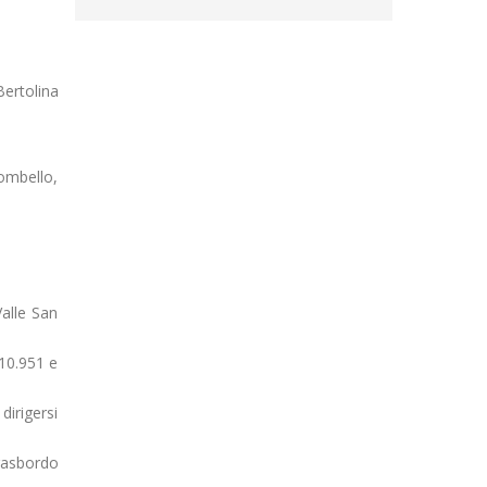
Bertolina
ombello,
Valle San
310.951 e
dirigersi
trasbordo