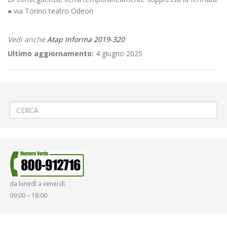
● via Torino teatro Odeon
Vedi anche
Atap Informa 2019-320
Ultimo aggiornamento:
4 giugno 2025
←
«Giornata Nazionale per la Sicurezza nelle Scuole» a Biella Centro
PROROGA Rifacimento pavimentazione a Biella via Amendola
→
da lunedì a venerdì
09:00 – 18:00