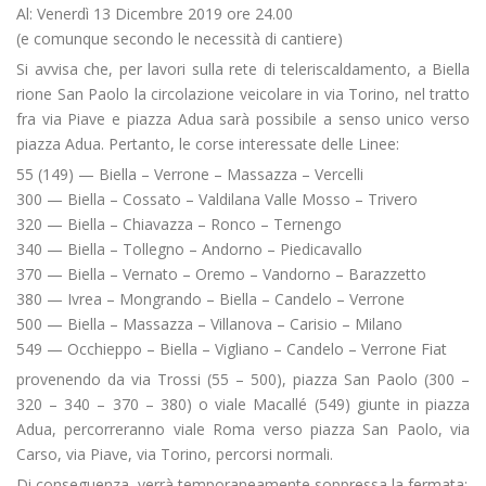
Al: Venerdì 13 Dicembre 2019 ore 24.00
(e comunque secondo le necessità di cantiere)
Si avvisa che, per lavori sulla rete di teleriscaldamento, a Biella
rione San Paolo la circolazione veicolare in via Torino, nel tratto
fra via Piave e piazza Adua sarà possibile a senso unico verso
piazza Adua. Pertanto, le corse interessate delle Linee:
55 (149) — Biella – Verrone – Massazza – Vercelli
300 — Biella – Cossato – Valdilana Valle Mosso – Trivero
320 — Biella – Chiavazza – Ronco – Ternengo
340 — Biella – Tollegno – Andorno – Piedicavallo
370 — Biella – Vernato – Oremo – Vandorno – Barazzetto
380 — Ivrea – Mongrando – Biella – Candelo – Verrone
500 — Biella – Massazza – Villanova – Carisio – Milano
549 — Occhieppo – Biella – Vigliano – Candelo – Verrone Fiat
provenendo da via Trossi (55 – 500), piazza San Paolo (300 –
320 – 340 – 370 – 380) o viale Macallé (549) giunte in piazza
Adua, percorreranno viale Roma verso piazza San Paolo, via
Carso, via Piave, via Torino, percorsi normali.
Di conseguenza, verrà temporaneamente soppressa la fermata: