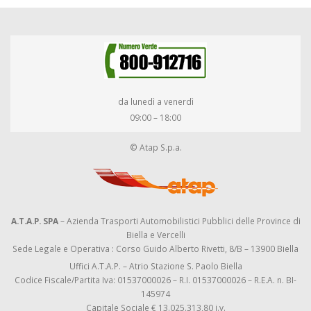
da lunedì a venerdì
09:00 – 18:00
© Atap S.p.a.
A.T.A.P. SPA
– Azienda Trasporti Automobilistici Pubblici delle Province di
Biella e Vercelli
Sede Legale e Operativa : Corso Guido Alberto Rivetti, 8/B – 13900 Biella
Uffici A.T.A.P. – Atrio Stazione S. Paolo Biella
Codice Fiscale/Partita Iva: 01537000026 – R.I. 01537000026 – R.E.A. n. BI-
145974
Capitale Sociale € 13.025.313,80 i.v.