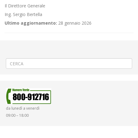
Il Direttore Generale
Ing. Sergio Bertella
Ultimo aggiornamento:
28 gennaio 2026
←
«Pro Vercelli – Pro Sesto» e «Pro Vercelli – Virtus Verona» a Vercelli
Aggiornamento/Integrazione – Mancata erogazione dei servizi di
trasporto pubblico locale ATAP nella giornata del 01/02/2022
→
da lunedì a venerdì
09:00 – 18:00