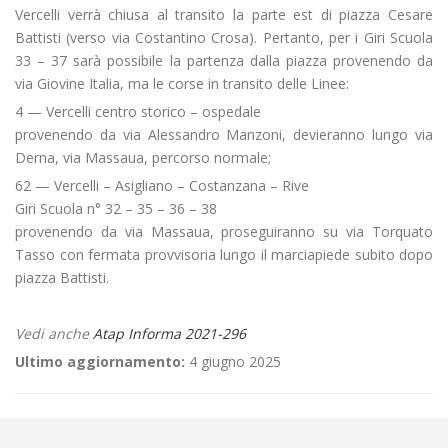
Vercelli verrà chiusa al transito la parte est di piazza Cesare
Battisti (verso via Costantino Crosa). Pertanto, per i Giri Scuola
33 – 37 sarà possibile la partenza dalla piazza provenendo da
via Giovine Italia, ma le corse in transito delle Linee:
4 — Vercelli centro storico – ospedale
provenendo da via Alessandro Manzoni, devieranno lungo via
Derna, via Massaua, percorso normale;
62 — Vercelli – Asigliano – Costanzana – Rive
Giri Scuola n° 32 – 35 – 36 – 38
provenendo da via Massaua, proseguiranno su via Torquato
Tasso con fermata provvisoria lungo il marciapiede subito dopo
piazza Battisti.
Vedi anche
Atap Informa 2021-296
Ultimo aggiornamento:
4 giugno 2025
←
«No Green Pass» a Biella Centro
Criticità relative all’erogazione dei servizi di trasporto pubblico locale