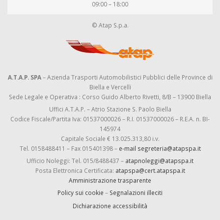
09:00 – 18:00
© Atap S.p.a.
A.T.A.P. SPA
– Azienda Trasporti Automobilistici Pubblici delle Province di
Biella e Vercelli
Sede Legale e Operativa : Corso Guido Alberto Rivetti, 8/B – 13900 Biella
Uffici A.T.A.P. – Atrio Stazione S. Paolo Biella
Codice Fiscale/Partita Iva: 01537000026 – R.I. 01537000026 – R.E.A. n. BI-
145974
Capitale Sociale € 13.025.313,80 i.v.
Tel. 0158488411 – Fax 015401398 –
e-mail segreteria@atapspa.it
Ufficio Noleggi: Tel. 015/8488437 –
atapnoleggi@atapspa.it
Posta Elettronica Certificata:
atapspa@cert.atapspa.it
Amministrazione trasparente
Policy sui cookie
–
Segnalazioni illeciti
Dichiarazione accessibilità