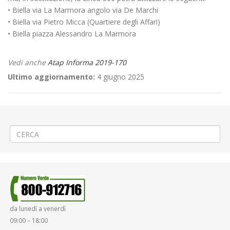
• Biella via La Marmora angolo via De Marchi
• Biella via Pietro Micca (Quartiere degli Affari)
• Biella piazza Alessandro La Marmora
Vedi anche
Atap Informa 2019-170
Ultimo aggiornamento:
4 giugno 2025
←
Lavori sul passaggio a livello a Candelo via Sandigliano
Teleriscaldamento a Biella viale Macallé
→
da lunedì a venerdì
09:00 – 18:00