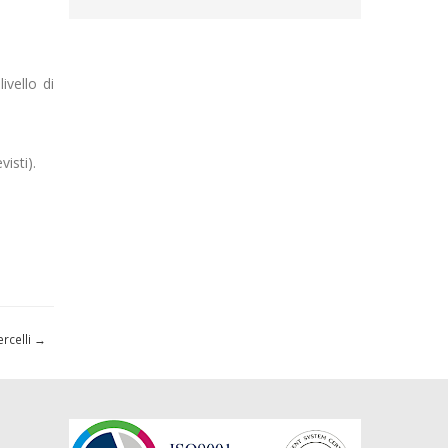
ivello di
isti).
ercelli
→