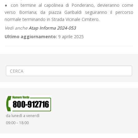
● con termine al capolinea di Ponderano, devieranno come
verso Borriana; da piazza Garibaldi seguiranno il percorso
normale terminando in Strada Vicinale Cimitero.
Vedi anche
Atap Informa 2024-053
Ultimo aggiornamento:
9 aprile 2025
←
♨️Lavori sul teleriscaldamento a Cossato
🏔️APERTURA stradale in Alta Valsesia
→
da lunedì a venerdì
09:00 – 18:00