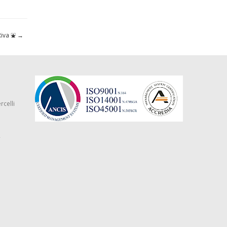
 Riva ⛲
→
rcelli