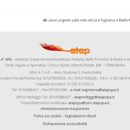
🚧 Lavori urgenti sulla rete idrica e fognaria a Biella
.P. SPA
– Azienda Trasporti Automobilistici Pubblici delle Province di Biella e Ve
Sede Legale e Operativa : Corso Guido Alberto Rivetti, 8/B – 13900 Biella
Uffici A.T.A.P. – Atrio Stazione S. Paolo Biella
Codice Fiscale/Partita Iva: 01537000026 – R.I. 01537000026 – R.E.A. n. BI-145974
Capitale Sociale € 13.025.313,80 i.v.
Tel. 0158488411 – Fax 015401398 –
e-mail segreteria@atapspa.it
Ufficio Noleggi: Tel. 015/8488437 –
atapnoleggi@atapspa.it
Posta Elettronica Certificata:
atapspa@cert.atapspa.it
Amministrazione trasparente
Policy sui cookie
–
Segnalazioni illeciti
Dichiarazione accessibilità