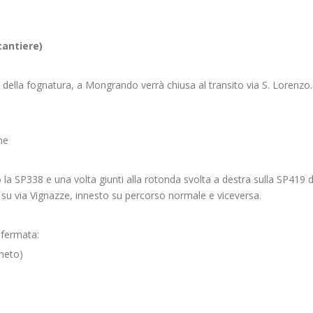
ntiere)
e della fognatura, a Mongrando verrà chiusa al transito via S. Lorenzo.
ne
o la SP338 e una volta giunti alla rotonda svolta a destra sulla SP419 d
 su via Vignazze, innesto su percorso normale e viceversa.
 fermata:
neto)