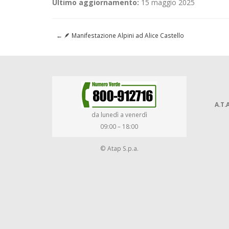
Ultimo aggiornamento:
15 maggio 2025
←
🪶 Manifestazione Alpini ad Alice Castello
A.T.A
da lunedì a venerdì
09:00 – 18:00
© Atap S.p.a.