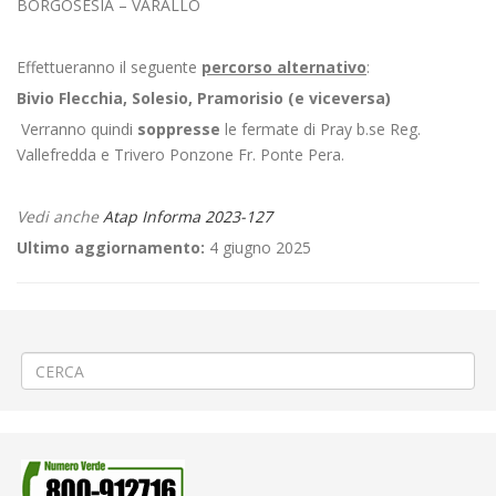
BORGOSESIA – VARALLO
Effettueranno il seguente
percorso alternativo
:
Bivio Flecchia, Solesio, Pramorisio (e viceversa)
Verranno quindi
soppresse
le fermate di Pray b.se Reg.
Vallefredda e Trivero Ponzone Fr. Ponte Pera.
Vedi anche
Atap Informa 2023-127
Ultimo aggiornamento:
4 giugno 2025
←
🏫 Orario lezioni presso le Scuole di Asigliano
🏃Modifica temporanea alla circolazione per 12° Trail Oasi Zegna
→