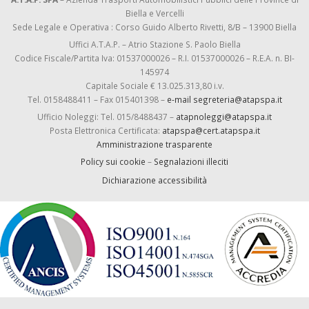
Biella e Vercelli
Sede Legale e Operativa : Corso Guido Alberto Rivetti, 8/B – 13900 Biella
Uffici A.T.A.P. – Atrio Stazione S. Paolo Biella
Codice Fiscale/Partita Iva: 01537000026 – R.I. 01537000026 – R.E.A. n. BI-
145974
Capitale Sociale € 13.025.313,80 i.v.
Tel. 0158488411 – Fax 015401398 –
e-mail segreteria@atapspa.it
Ufficio Noleggi: Tel. 015/8488437 –
atapnoleggi@atapspa.it
Posta Elettronica Certificata:
atapspa@cert.atapspa.it
Amministrazione trasparente
Policy sui cookie
–
Segnalazioni illeciti
Dichiarazione accessibilità