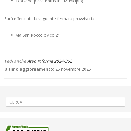
Dorzano p.zza Battistini (Municipio)
Sarà effettuate la seguente fermata provvisoria:
via San Rocco civico 21
Vedi anche
Atap Informa 2024-352
Ultimo aggiornamento:
25 novembre 2025
←
⚠ Riapertura piazzale via S. Martino a Guardabosone
📖 «Io Leggo Perchè» a Coggiola
→