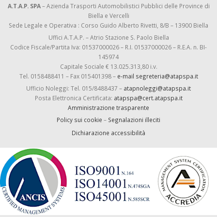
A.T.A.P. SPA
– Azienda Trasporti Automobilistici Pubblici delle Province di
Biella e Vercelli
Sede Legale e Operativa : Corso Guido Alberto Rivetti, 8/B – 13900 Biella
Uffici A.T.A.P. – Atrio Stazione S. Paolo Biella
Codice Fiscale/Partita Iva: 01537000026 – R.I. 01537000026 – R.E.A. n. BI-
145974
Capitale Sociale € 13.025.313,80 i.v.
Tel. 0158488411 – Fax 015401398 –
e-mail segreteria@atapspa.it
Ufficio Noleggi: Tel. 015/8488437 –
atapnoleggi@atapspa.it
Posta Elettronica Certificata:
atapspa@cert.atapspa.it
Amministrazione trasparente
Policy sui cookie
–
Segnalazioni illeciti
Dichiarazione accessibilità