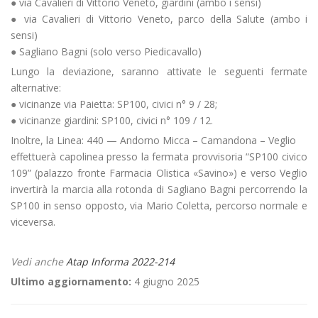
● via Cavalieri di Vittorio Veneto, giardini (ambo i sensi)
● via Cavalieri di Vittorio Veneto, parco della Salute (ambo i
sensi)
● Sagliano Bagni (solo verso Piedicavallo)
Lungo la deviazione, saranno attivate le seguenti fermate
alternative:
● vicinanze via Paietta: SP100, civici n° 9 / 28;
● vicinanze giardini: SP100, civici n° 109 / 12.
Inoltre, la Linea: 440 — Andorno Micca – Camandona – Veglio
effettuerà capolinea presso la fermata provvisoria “SP100 civico
109” (palazzo fronte Farmacia Olistica «Savino») e verso Veglio
invertirà la marcia alla rotonda di Sagliano Bagni percorrendo la
SP100 in senso opposto, via Mario Coletta, percorso normale e
viceversa.
Vedi anche
Atap Informa 2022-214
Ultimo aggiornamento:
4 giugno 2025