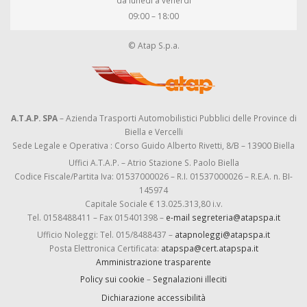
da lunedì a venerdì
09:00 – 18:00
© Atap S.p.a.
A.T.A.P. SPA
– Azienda Trasporti Automobilistici Pubblici delle Province di
Biella e Vercelli
Sede Legale e Operativa : Corso Guido Alberto Rivetti, 8/B – 13900 Biella
Uffici A.T.A.P. – Atrio Stazione S. Paolo Biella
Codice Fiscale/Partita Iva: 01537000026 – R.I. 01537000026 – R.E.A. n. BI-
145974
Capitale Sociale € 13.025.313,80 i.v.
Tel. 0158488411 – Fax 015401398 –
e-mail segreteria@atapspa.it
Ufficio Noleggi: Tel. 015/8488437 –
atapnoleggi@atapspa.it
Posta Elettronica Certificata:
atapspa@cert.atapspa.it
Amministrazione trasparente
Policy sui cookie
–
Segnalazioni illeciti
Dichiarazione accessibilità