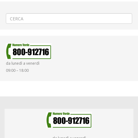
←
🎆Eventi di Sant’Emiliano a Cigliano
🛣️ Asfaltatura a Livorno Ferraris
→
da lunedì a venerdì
09:00 – 18:00